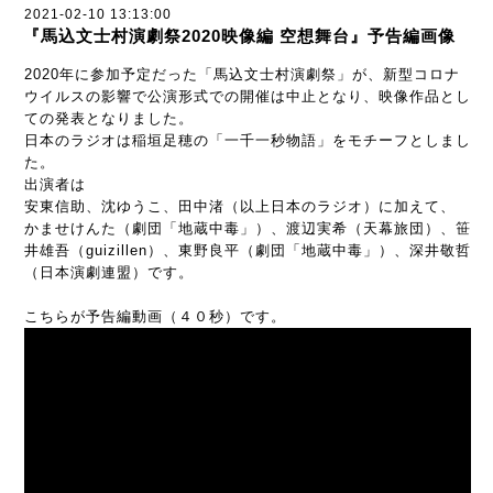
2021-02-10 13:13:00
『馬込文士村演劇祭2020映像編 空想舞台』予告編画像
2020年に参加予定だった「馬込文士村演劇祭」が、新型コロナ
ウイルスの影響で公演形式での開催は中止となり、映像作品とし
ての発表となりました。
日本のラジオは稲垣足穂の「一千一秒物語」をモチーフとしまし
た。
出演者は
安東信助、沈ゆうこ、田中渚（以上日本のラジオ）に加えて、
かませけんた（劇団「地蔵中毒」）、渡辺実希（天幕旅団）、笹
井雄吾（guizillen）、東野良平（劇団「地蔵中毒」）、深井敬哲
（日本演劇連盟）です。
こちらが予告編動画（４０秒）です。