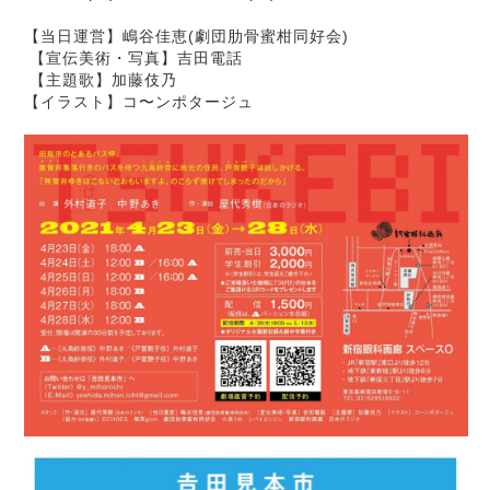
【当日運営】嶋谷佳恵(劇団肋骨蜜柑同好会)
【宣伝美術・写真】吉田電話
【主題歌】加藤伎乃
【イラスト】コ〜ンポタージュ