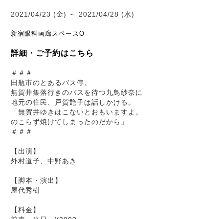
2021/04/23 (金) ～ 2021/04/28 (水)
新宿眼科画廊スペースO
詳細・ご予約はこちら
＃＃＃
田瓶市のとあるバス停。
無賀井集落行きのバスを待つ九鳥紗奈に
地元の住民、戸賀艶子は話しかける。
「無賀井ゆきはこないとおもいますよ。
のこらず焼けてしまったのだから」
＃＃＃
【出演】
外村道子、中野あき
【脚本・演出】
屋代秀樹
【料金】