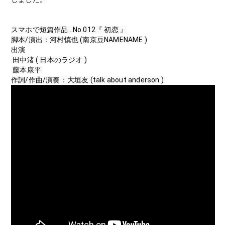
スマホで短篇作品…No.012『 初恋 』
脚本/演出：河村慎也 (南京豆NAMENAME )
出演
 田中渚 ( 日本のラジオ )
 藤本康平 
作詞/作曲/演奏：大垣友 (talk about anderson ) 