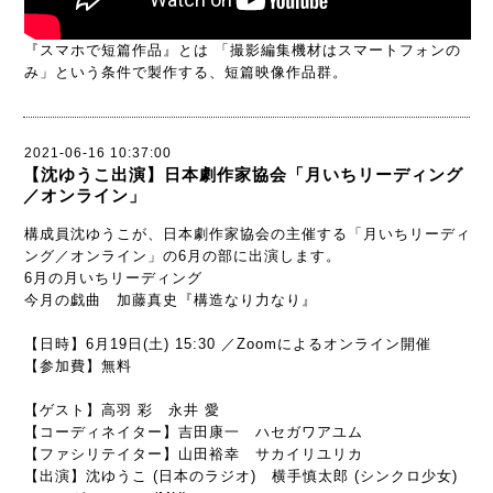
『スマホで短篇作品』とは 「撮影編集機材はスマートフォンの
み」という条件で製作する、短篇映像作品群。
2021-06-16 10:37:00
【沈ゆうこ出演】日本劇作家協会「月いちリーディング
／オンライン」
構成員沈ゆうこが、日本劇作家協会の主催する「月いちリーディ
ング／オンライン」の6月の部に出演します。
6月の月いちリーディング
今月の戯曲 加藤真史『構造なり力なり』
【日時】6月19日(土) 15:30 ／Zoomによるオンライン開催
【参加費】無料
【ゲスト】高羽 彩 永井 愛
【コーディネイター】吉田康一 ハセガワアユム
【ファシリテイター】山田裕幸 サカイリユリカ
【出演】沈ゆうこ (日本のラジオ) 横手慎太郎 (シンクロ少女)