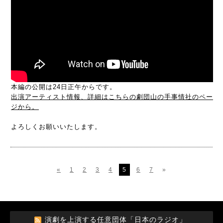
本編の公開は24日正午からです。
出演アーティスト情報、詳細はこちらの劇団山の手事情社のペー
ジから。
よろしくお願いいたします。
«
1
2
3
4
5
6
7
»
演劇を上演する任意団体「日本のラジオ」