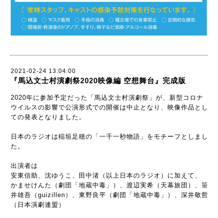
2021-02-24 13:04:00
『馬込文士村演劇祭2020映像編 空想舞台』完成版
2020年に参加予定だった「馬込文士村演劇祭」が、新型コロナ
ウイルスの影響で公演形式での開催は中止となり、映像作品とし
ての発表となりました。
日本のラジオは稲垣足穂の「一千一秒物語」をモチーフとしまし
た。
出演者は
安東信助、沈ゆうこ、田中渚（以上日本のラジオ）に加えて、
かませけんた（劇団「地蔵中毒」）、渡辺実希（天幕旅団）、笹
井雄吾（guizillen）、東野良平（劇団「地蔵中毒」）、深井敬哲
（日本演劇連盟）