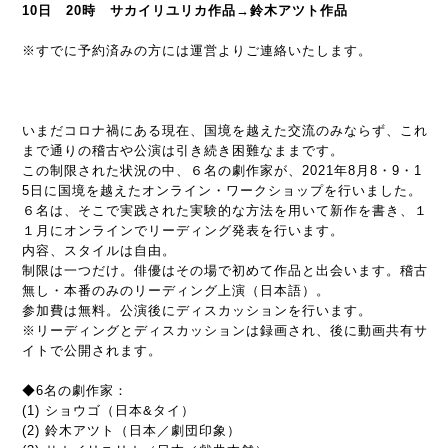
10日 20時 サカイリユリカ作品→鈴木アツト作品
※すでに予約済みの方には運営よりご連絡いたします。
いまだコロナ禍にある現在、国境を越えた交流のみならず、これ
まで通りの稽古や公演は引き続き困難なままです。
この制限された状況の中、６名の劇作家が、2021年8月8・9・1
5日に国境を越えたオンライン・ワークショップを行いました。
６名は、そこで実践された実験的な方法を用いて新作を書き、１
１月にオンラインでリーディング発表を行います。
内容、スタイルは自由。
制限は一つだけ。俳優はその場で初めて作品と出会います。稽古
無し・本番のみのリーディング上演（日本語）。
参加費は無料。公演後にディスカッションを行います。
※リーディングとディスカッションは録画され、後に動画共有サ
イトで公開されます。
◆6名の劇作家：
(1) ショウゴ（日本&タイ）
(2) 鈴木アツト（日本／劇団印象）