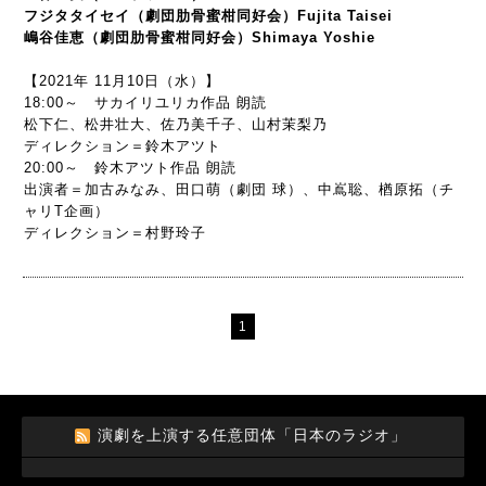
フジタタイセイ（劇団肋骨蜜柑同好会）Fujita Taisei
嶋谷佳恵（劇団肋骨蜜柑同好会）Shimaya Yoshie
【2021年 11月10日（水）】
18:00～ サカイリユリカ作品 朗読
松下仁、松井壮大、佐乃美千子、山村茉梨乃
ディレクション＝鈴木アツト
20:00～ 鈴木アツト作品 朗読
出演者＝加古みなみ、田口萌（劇団 球）、中嶌聡、楢原拓（チ
ャリT企画）
ディレクション＝村野玲子
1
演劇を上演する任意団体「日本のラジオ」