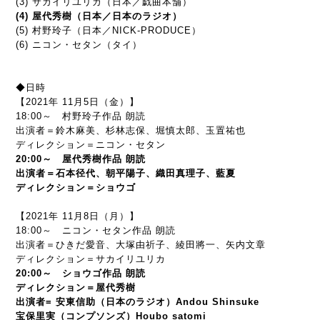
(3) サカイリユリカ（日本／戯曲本舗）
(4) 屋代秀樹（日本／日本のラジオ）
(5) 村野玲子（日本／NICK-PRODUCE）
(6) ニコン・セタン（タイ）
◆日時
【2021年 11月5日（金）】
18:00～ 村野玲子作品 朗読
出演者＝鈴木麻美、杉林志保、堀慎太郎、玉置祐也
ディレクション＝ニコン・セタン
20:00～ 屋代秀樹作品 朗読
出演者＝石本径代、朝平陽子、織田真理子、藍夏
ディレクション＝ショウゴ
【2021年 11月8日（月）】
18:00～ ニコン・セタン作品 朗読
出演者＝ひきだ愛音、大塚由祈子、綾田將一、矢内文章
ディレクション＝サカイリユリカ
20:00～ ショウゴ作品 朗読
ディレクション＝屋代秀樹
出演者= 安東信助（日本のラジオ）Andou Shinsuke
宝保里実（コンプソンズ）Houbo satomi