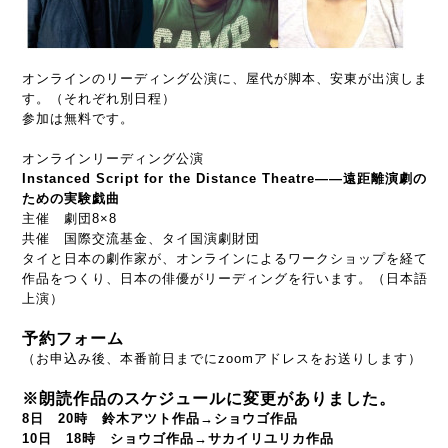
オンラインのリーディング公演に、屋代が脚本、安東が出演しま
す。（それぞれ別日程）
参加は無料です。
オンラインリーディング公演
Instanced​ Script​ for the Distance Theatre――遠距離演劇の
ための実験戯曲
主催 劇団8×8
共催 国際交流基金、タイ国演劇財団
タイと日本の劇作家が、オンラインによるワークショップを経て
作品をつくり、日本の俳優がリーディングを行います。（日本語
上演）
予約フォーム
（お申込み後、本番前日までにzoomアドレスをお送りします）
※朗読作品のスケジュールに変更がありました。
8日 20時 鈴木アツト作品→ショウゴ作品
10日 18時 ショウゴ作品→サカイリユリカ作品