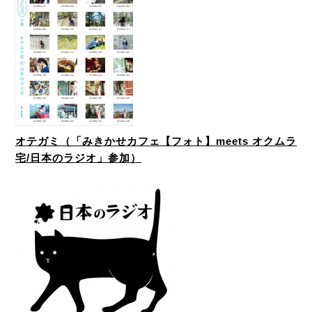
オテガミ（「みきかせカフェ【フォト】meets オクムラ
宅/日本のラジオ」参加）