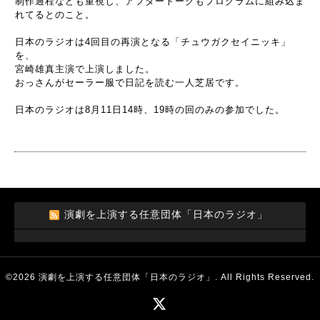
制作過程なども重視し、アフタートークもプログラムに組み込ま
れてるとのこと。
日本のラジオは4回目の再演となる「チュウガクセイニッキ」
を、
宮崎雄真主演で上演しました。
おっさんがセーラー服で日記を読む一人芝居です。
日本のラジオは8月11日14時、19時の回のみの参加でした。
演劇を上演する任意団体「日本のラジオ」
©2026
演劇を上演する任意団体「日本のラジオ」
. All Rights Reserved.