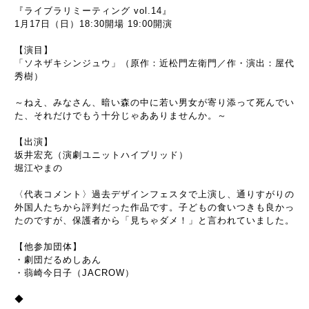
『ライブラリミーティング vol.14』
1月17日（日）18:30開場 19:00開演
【演目】
「ソネザキシンジュウ」（原作：近松門左衛門／作・演出：屋代
秀樹）
～ねえ、みなさん、暗い森の中に若い男女が寄り添って死んでい
た、それだけでもう十分じゃあありませんか。～
【出演】
坂井宏充（演劇ユニットハイブリッド）
堀江やまの
〈代表コメント〉過去デザインフェスタで上演し、通りすがりの
外国人たちから評判だった作品です。子どもの食いつきも良かっ
たのですが、保護者から「見ちゃダメ！」と言われていました。
【他参加団体】
・劇団だるめしあん
・蒻崎今日子（JACROW）
◆