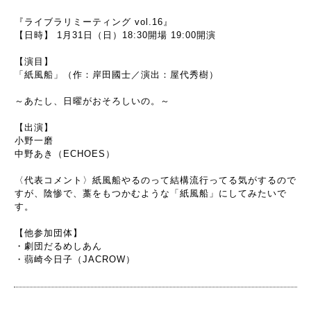
『ライブラリミーティング vol.16』
【日時】 1月31日（日）18:30開場 19:00開演
【演目】
「紙風船」（作：岸田國士／演出：屋代秀樹）
～あたし、日曜がおそろしいの。～
【出演】
小野一磨
中野あき（ECHOES）
〈代表コメント〉紙風船やるのって結構流行ってる気がするので
すが、陰惨で、藁をもつかむような「紙風船」にしてみたいで
す。
【他参加団体】
・劇団だるめしあん
・蒻崎今日子（JACROW）