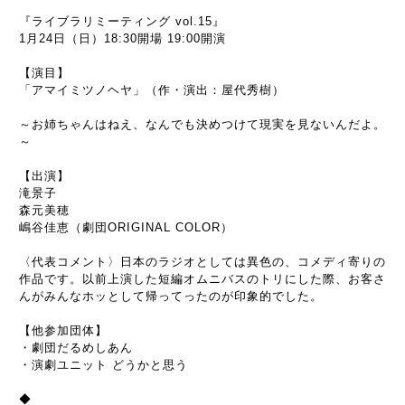
『ライブラリミーティング vol.15』
1月24日（日）18:30開場 19:00開演
【演目】
「アマイミツノヘヤ」（作・演出：屋代秀樹）
～お姉ちゃんはねえ、なんでも決めつけて現実を見ないんだよ。
～
【出演】
滝景子
森元美穂
嶋谷佳恵（劇団ORIGINAL COLOR）
〈代表コメント〉日本のラジオとしては異色の、コメディ寄りの
作品です。以前上演した短編オムニバスのトリにした際、お客さ
んがみんなホッとして帰ってったのが印象的でした。
【他参加団体】
・劇団だるめしあん
・演劇ユニット どうかと思う
◆