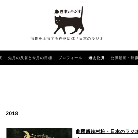
演劇を上演する任意団体「日本のラジオ」
演
先月の反省と今月の目標
プロフィール
過去公演
公演動画・映
2018
劇団鋼鉄村松・日本のラジオ