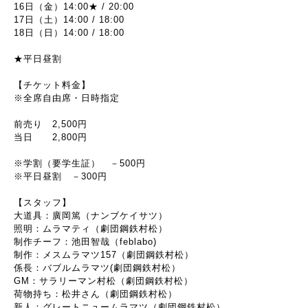
16日（金）14:00★ / 20:00
17日（土）14:00 / 18:00
18日（日）14:00 / 18:00
★平日昼割
【チケット料金】
※全席自由席・日時指定
​前売り 2,500円
当日 2,800円
※学割（要学生証） －500円
※平日昼割 －300円
【スタッフ】
大道具：廣岡篤（ナンブケイサツ）​
照明：ムラマティ（劇団鋼鉄村松）
制作チーフ：池田智哉（feblabo)
制作：メスムラマツ157（劇団鋼鉄村松）
係長：バブルムラマツ(劇団鋼鉄村松）
GM：サラリーマン村松（劇団鋼鉄村松）​
荷物持ち：松井さん（劇団鋼鉄村松）
新人：グレートニュームラマツ（劇団鋼鉄村松）