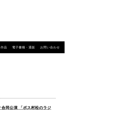
像作品
電子書籍・通販
お問い合わせ
合同公演 ​「ボス村松のラジ