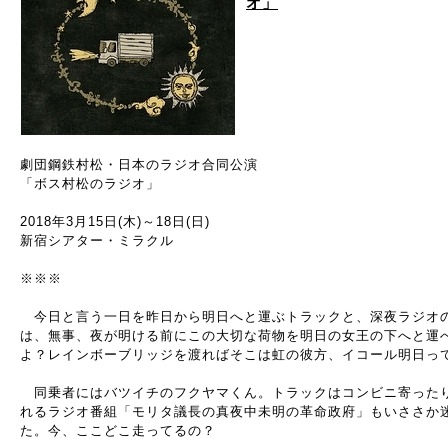
オ」
劇団鋼鉄村松・日本のラジオ合同公演
​「ボス村松のラジオ」
2018年3月15日(木)～18日(日)
新宿シアター・ミラクル
※※※
今日と言う一日を昨日から明日へと運ぶトラックと、深夜ラジオ
は、無事、夜が明ける前にこの大切な荷物を明日の女王の下へと運
よ？レインボーブリッジを渡ればそこは虹の彼方、イコール明日っ
同乗者にはバツイチのフクヤマくん。トラックはコンビニ寄った
れるラジオ番組「モリタ議長の真夜中未明の革命政府」もいささか
た。今、ここどこ走ってるの？