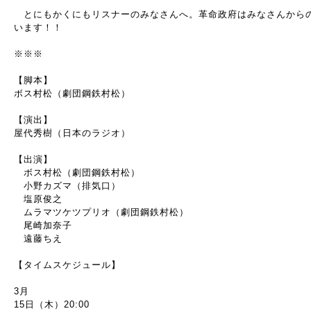
​ とにもかくにもリスナーのみなさんへ。革命政府はみなさんから
います！！
※※※
【脚本】
ボス村松（劇団鋼鉄村松）
【演出】
屋代秀樹（日本のラジオ）
【出演】
ボス村松（劇団鋼鉄村松）
小野カズマ（排気口）
塩原俊之
ムラマツケツプリオ（劇団鋼鉄村松）
尾崎加奈子
遠藤ちえ
【タイムスケジュール】
3月
15日（木）20:00