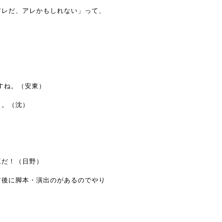
アレだ、アレかもしれない」って、
すね。（安東）
～。（沈）
王だ！（日野）
前後に脚本・演出のがあるのでやり