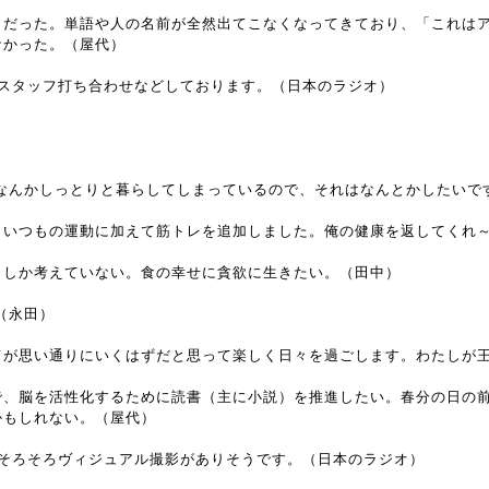
メだった。単語や人の名前が全然出てこなくなってきており、「これは
なかった。（屋代）
、スタッフ打ち合わせなどしております。（日本のラジオ）
。なんかしっとりと暮らしてしまっているので、それはなんとかしたいで
、いつもの運動に加えて筋トレを追加しました。俺の健康を返してくれ
としか考えていない。食の幸せに貪欲に生きたい。（田中）
（永田）
てが思い通りにいくはずだと思って楽しく日々を過ごします。わたしが
で、脳を活性化するために読書（主に小説）を推進したい。春分の日の
かもしれない。（屋代）
、そろそろヴィジュアル撮影がありそうです。（日本のラジオ）