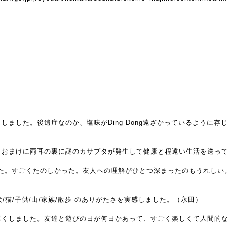
しました。後遺症なのか、塩味がDing-Dong遠ざかっているように存
、おまけに両耳の裏に謎のカサブタが発生して健康と程遠い生活を送っ
した。すごくたのしかった。友人への理解がひとつ深まったのもうれしい
/猫/子供/山/家族/散歩 のありがたさを実感しました。（永田）
尽くしました。友達と遊びの日が何日かあって、すごく楽しくて人間的