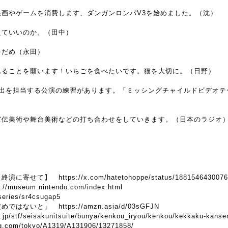
画やゲームを消費します、ダンガンロンパV3を始めました。（沈）
えていいのか。（田中）
ゃだめ（永田）
れることを願います！いちごを食べたいです。猫を大切に。（日野）
演出を担当する公演の練習があります。「ミッシングチャイルドビデオテ
宣伝美術や舞台美術などの打ち合わせをしていきます。（日本のラジオ
【終演に寄せて】
https://x.com/hatetohoppe/status/188154643007
s://museum.nintendo.com/index.html
/series/sr4csugap5
定めではないと」
https://amzn.asia/d/03sGFJN
.jp/stf/seisakunitsuite/bunya/kenkou_iryou/kenkou/kekkaku-kanse
log.com/tokyo/A1319/A131906/13271858/