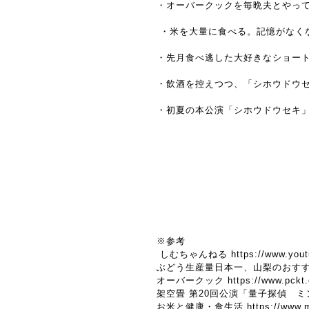
・オーバークックを毎晩夫とやっ
・米を大量に食べる。記憶がなく
・先月食べ逃した大好きなショー
・飲酒を控えつつ、「シホウドウ
・初夏の本公演「シホウドウセキ
※参考
しむちゃんねる
https://www.yo
ぶどう生産量日本一、山梨のおす
オーバークック
https://www.pckt.
架空畳 第20回公演「量子探偵 ミン
お米と健康・食生活
https://www.