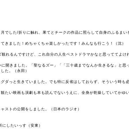
ヶ月でした/折りに触れ、果てとチークの作品に照らして自身のふるまい
ってきました！めちゃくちゃ楽しかったです！みんなも行こう！（沈）
ーズ観れるんですけど、これ自分の人生ベストドラマかなと思っててよけ
いに開きました。「聖なるズー」「「三十歳までなんか生きるな」と思
ました。（永田）
にグダっと生きていました。でも特に反省はしておらず、そういう時も
、観たい映画も演劇も本も読んでないうえに、全身が乾燥していてかゆ
キャストの公開をしました。（日本のラジオ）
所にしたいっす（安東）