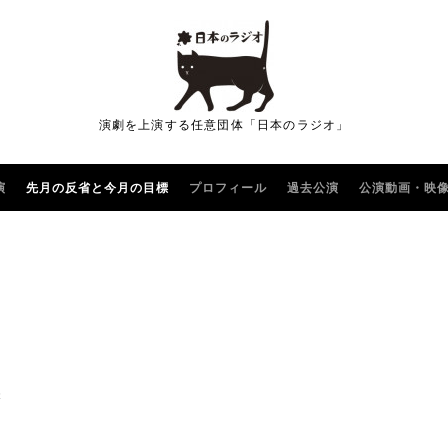
演劇を上演する任意団体「日本のラジオ」
演
先月の反省と今月の目標
プロフィール
過去公演
公演動画・映
標