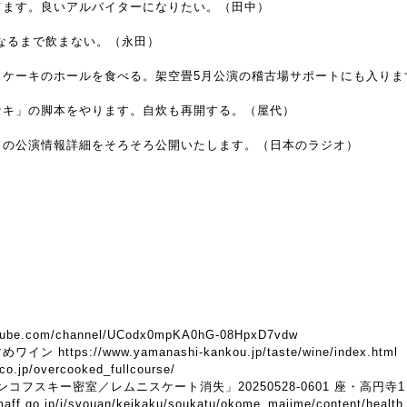
てます。良いアルバイターになりたい。（田中）
なるまで飲まない。（永田）
トケーキのホールを食べる。架空畳5月公演の稽古場サポートにも入りま
セキ」の脚本をやります。自炊も再開する。（屋代）
」の公演情報詳細をそろそろ公開いたします。（日本のラジオ）
utube.com/channel/UCodx0mpKA0hG-08HpxD7vdw
すめワイン
https://www.yamanashi-kankou.jp/taste/wine/index.html
co.jp/overcooked_fullcourse/
コフスキー密室／レムニスケート消失」20250528-0601 座・高円寺
maff.go.jp/j/syouan/keikaku/soukatu/okome_majime/content/health