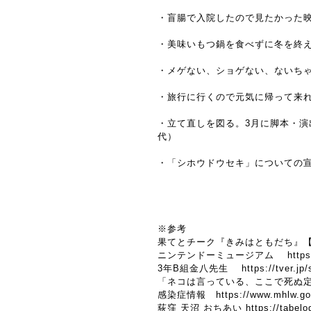
・盲腸で入院したので見たかった映
・美味いもつ鍋を食べずに冬を終
・メゲない、ショゲない、ないち
・旅行に行くので元気に帰って来
・
立て直しを図る。3月に脚本・
代）
・「シホウドウセキ」についての
※参考
果てとチーク『きみはともだち』
ニンテンドーミュージアム
http
3年B組金八先生
https://tver.jp
「ネコは言っている、ここで死ぬ
感染症情報
https://www.mhlw.go
荻窪 天沼 おちあい
https://tabe