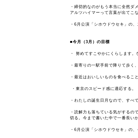
・締切的なのがもう本当に全然ダ
アルツハイマーって言葉が出てこ
・6月公演「シホウドウセキ」の
■今月（3月）の目標
・ 努めてすこやかにくらします
・最寄りの一駅手前で降りて歩く
・最近はおいしいものを食べるこ
・東京のスピード感に適応する。
・わたしの誕生日月なので、すべ
・読解力も落ちている気がするの
切る。今まで書いた中で一番長い
・6月公演「シホウドウセキ」の