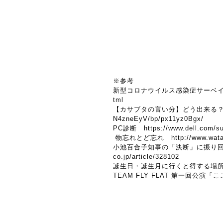
※参考
新型コロナウイルス感染症サーベ
tml
【カサブタの言い分】どう出来る
N4zneEyV/bp/px11yz0Bgx/
PC診断
https://www.dell.com/su
物忘れとど忘れ
http://www.wat
小池百合子知事の「決断」に振り
co.jp/article/328102
誕生日・誕生月に行くと得する場所
TEAM FLY FLAT 第一回公演「