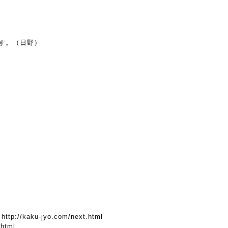
す。（日野）
1
http://kaku-jyo.com/next.html
.html