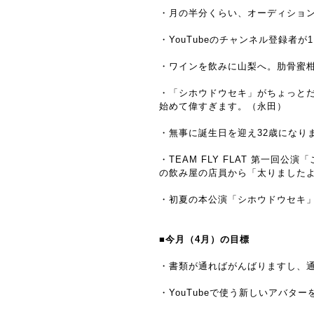
・月の半分くらい、オーディショ
・YouTubeのチャンネル登録者
・ワインを飲みに山梨へ。肋骨蜜
・「シホウドウセキ」がちょっと
始めて偉すぎます。（永田）
・無事に誕生日を迎え32歳になり
・TEAM FLY FLAT 第一
の飲み屋の店員から「太りました
・初夏の本公演「シホウドウセキ
■今月（4月）の目標
・書類が通ればがんばりますし、
・YouTubeで使う新しいアバタ