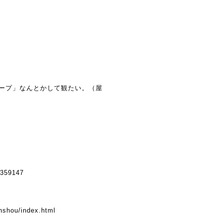
ープ」なんとかして観たい。（屋
）
6359147
nshou/index.html