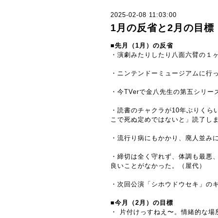
2025-02-08 11:03:00
1月の反省と2月の目標
■先月（1月）の反省
・演劇みたりしたり八面六臂の１
・ニンテンドーミュージアムに行
・今TVerで金八先生の第五シリ
・読書のチャクラが10年ぶりくら
こで死ぬ定めではないと」読了し
・流行り病にもかかり、廃人並み
・締切は全く守れず、体調も最悪
良いことがなかった。（屋代）
・次回公演「シホウドウセキ」の
■今月（2月）の目標
・ 片付けっすねえ〜。情緒的な場