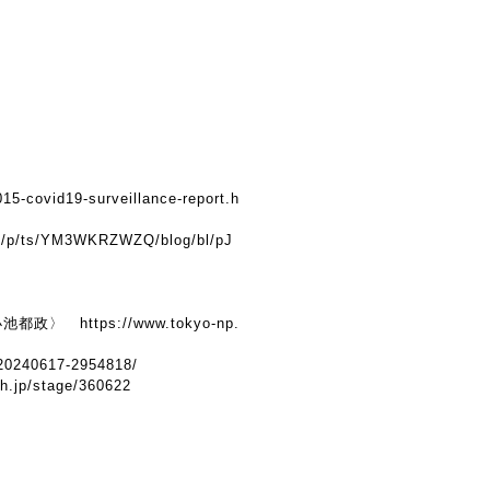
015-covid19-surveillance-report.h
jp/p/ts/YM3WKRZWZQ/blog/bl/pJ
証小池都政〉
https://www.tokyo-np.
e/20240617-2954818/
ch.jp/stage/360622