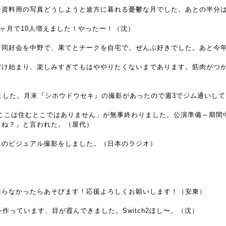
ン資料用の写真どうしようと途方に暮れる憂鬱な月でした。あとの半分は
が1ヶ月で10人増えました！やったー！（沈）
柑同好会を中野で、果てとチークを自宅で。ぜんぶ好きでした。あと今
だけ始まり、楽しみすぎてもはややりたくないまであります。筋肉がつ
ました。月末『シホウドウセキ』の撮影があったので週3でジム通いし
回公演「ここは住むとこではありません」が無事終わりました。公演準備～期
よね？」と言われた。（屋代）
」のビジュアル撮影をしました。（日本のラジオ）
通らなかったらあそびます！応援よろしくお願いします！（安東）
ーを作っています、目が霞んできました。Switch2ほし〜。（沈）