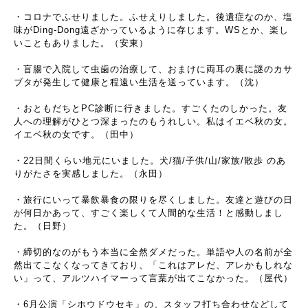
・コロナでふせりました。ふせえりしました。後遺症なのか、塩
味がDing-Dong遠ざかっているように存じます。WSとか、楽し
いこともありました。（安東）
・盲腸で入院して虫歯の治療して、おまけに両耳の裏に謎のカサ
ブタが発生して健康と程遠い生活を送っています。（沈）
・おともだちとPC診断に行きました。すごくたのしかった。友
人への理解がひとつ深まったのもうれしい。私はイエベ秋の女。
イエベ秋の女です。（田中）
・22日間くらい地元にいました。犬/猫/子供/山/家族/散歩 のあ
りがたさを実感しました。（永田）
・旅行にいって暴飲暴食の限りを尽くしました。友達と遊びの日
が何日かあって、すごく楽しくて人間的な生活！と感動しまし
た。（日野）
・締切的なのがもう本当に全然ダメだった。単語や人の名前が全
然出てこなくなってきており、「これはアレだ、アレかもしれな
い」って、アルツハイマーって言葉が出てこなかった。（屋代）
・6月公演「シホウドウセキ」の、スタッフ打ち合わせなどして