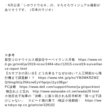
・6月公演「シホウドウセキ」の、そろそろヴィジュアル撮影が
ありそうです。（日本のラジオ）
※参考
新型コロナウイルス感染症サーベイランス月報
https://www.nii
d.go.jp/niid/ja/2019-ncov/2484-idsc/12015-covid19-surveillan
ce-report.html
【カサブタの言い分】どう出来る？なぜかゆい？人工関節から飛
行機まで課題解！？
https://www.nhk.jp/p/ts/YM3WKRZWZ
Q/blog/bl/pJN4zneEyV/bp/px11yz0Bgx/
PC診断
https://www.dell.com/support/home/ja-jp/quicktest
物忘れとど忘れ
http://www.watanabe-cli.net/wadai28.html
小池百合子知事の「決断」に振り回される区市町村「我々は下請
けじゃない」 スピード感の裏で〈検証小池都政〉
https://ww
w.tokyo-np.co.jp/article/328102