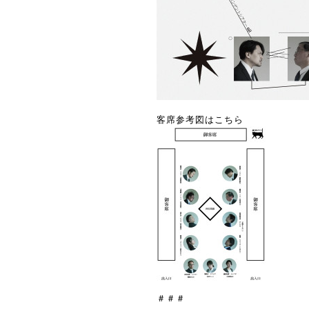
客席参考図はこちら
＃＃＃