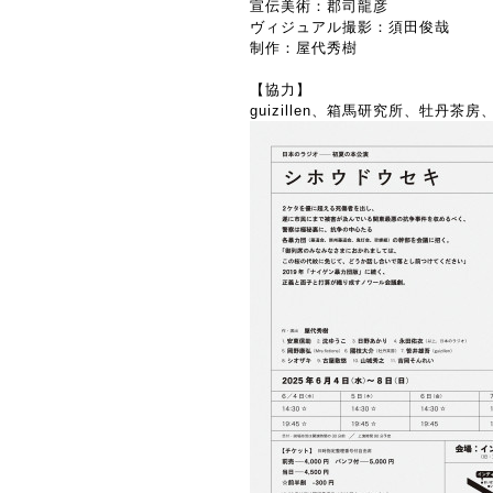
宣伝美術：郡司龍彦
ヴィジュアル撮影：須田俊哉
制作：屋代秀樹
【協力】
guizillen、箱馬研究所、牡丹茶房、Mr