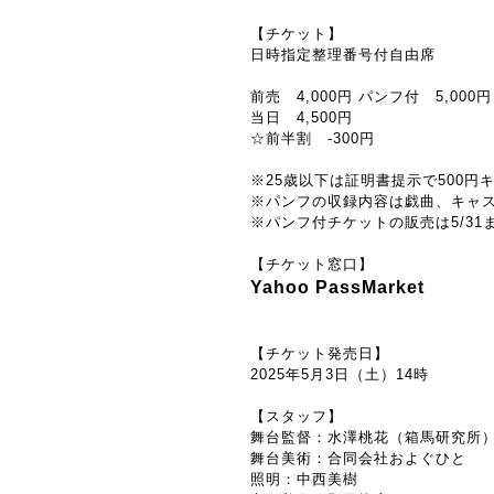
【チケット】
日時指定整理番号付自由席
前売 4,000円
パンフ付 5,000円
当日 4,500円
☆前半割 -300円
※25歳以下は証明書提示で500円
※パンフの収録内容は戯曲、キャス
※パンフ付チケットの販売は5/31
【チケット窓口】
Yahoo PassMarket
【チケット発売日】
2025年5月3日（土）14時
【スタッフ】
舞台監督：水澤桃花（箱馬研究所
舞台美術：合同会社およぐひと
照明：中西美樹