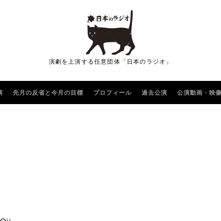
演劇を上演する任意団体「日本のラジオ」
演
先月の反省と今月の目標
プロフィール
過去公演
公演動画・映
」