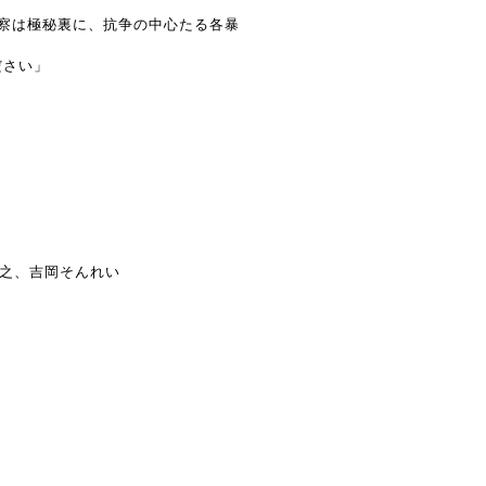
察は極秘裏に、抗争の中心たる各暴
ださい」
城秀之、吉岡そんれい