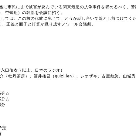
、遂に市民にまで被害が及んでいる関東最悪の抗争事件を収めるべく、警
会、空蝉組）の幹部を会議に招く。
ましては、この桜の代紋に免じて、どうか話し合いで落とし前つけてく
続く、正義と面子と打算が織り成すノワール会議劇。
、永田佑衣（以上、日本のラジオ）
、國枝大介（牡丹茶房）、笹井雄吾（guizillen）、シオザキ、古屋敷悠、山
5分☆
5分☆
5分
予定
前