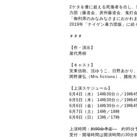
2ケタを優に超える死傷者を出し
力団（藤道会、房州藤道会、鬼灯
「御列席のみなみなさまにおかれ
2019年「ナイゲン暴力団版」に
＃＃＃
【作・演出】
屋代秀樹
【キャスト】
安東信助、沈ゆうこ、日野あかり
岡野康弘（Mrs.fictions）
【上演スケジュール】
6月4日（水）
14時30分☆／19時4
6月5日（木）
14時30分☆／19時4
6月6日（金）
14時30分☆／19時4
6月7日（土）
14時／18時
6月8日（日）
13時／17時
上演時間：
約90分予定
約95分
受付・開場時間は開演時間の30分