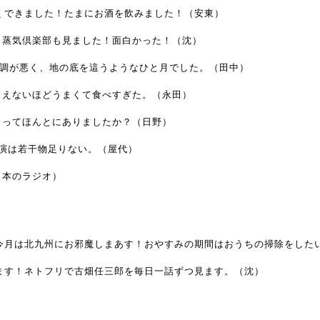
なくできました！たまにお酒を飲みました！（安東）
！蒸気倶楽部も見ました！面白かった！（沈）
体調が悪く、地の底を這うようなひと月でした。（田中）
りえないほどうまくて食べすぎた。（永田）
クってほんとにありましたか？（日野）
演は若干物足りない。（屋代）
日本のラジオ）
！今月は北九州にお邪魔しまあす！おやすみの期間はおうちの掃除をした
んばります！ネトフリで古畑任三郎を毎日一話ずつ見ます。（沈）