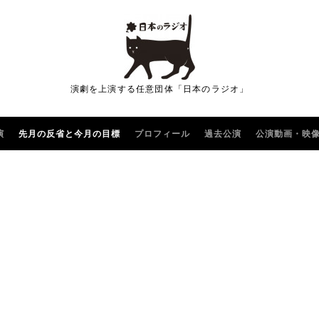
演劇を上演する任意団体「日本のラジオ」
演
先月の反省と今月の目標
プロフィール
過去公演
公演動画・映