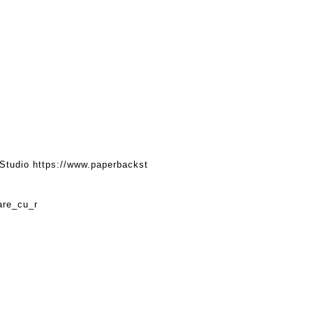
Studio
https://www.paperbackst
are_cu_r