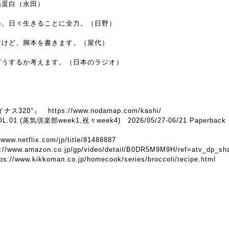
高蛋白（永田）
い。日々生きることに全力。（日野）
すけど、脚本を書きます。（屋代）
どうするか考えます。（日本のラジオ）
イナス320°』
https://www.nodamap.com/kashi/
VOL.01 (蒸気倶楽部week1,祝々week4) 2026/05/27-06/21 Paperback 
/www.netflix.com/jp/title/81488887
s://www.amazon.co.jp/gp/video/detail/B0DR5M9M9H/ref=atv_dp_sh
tps://www.kikkoman.co.jp/homecook/series/broccoli/recipe.html