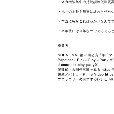
・体力増強集中力持続訓練低脂質
・祝々の本番を無事に終わらせた
・本当に毎月こればっかりなんで
・半年後には来年なのでそろそろ
※参考
NODA・MAP第28回公演『華氏マ
Paperback Pick→Play→Party 
d.com/pick-play-party01
警部補・古畑任三郎を観る
https:/
破墓／パミョ - Prime Video
http
ブロッコリーのおすすめレシピ
ht