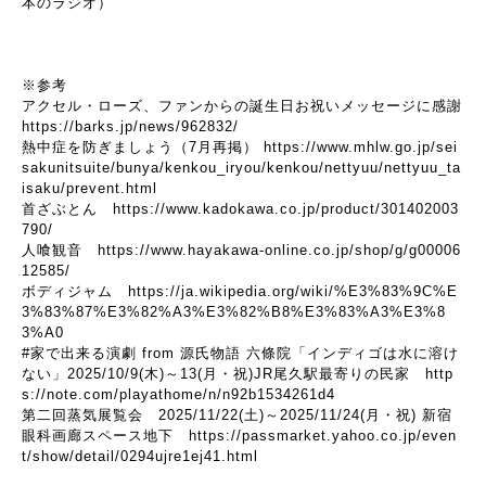
本のラジオ）
※参考
アクセル・ローズ、ファンからの誕生日お祝いメッセージに感謝
https://barks.jp/news/962832/
熱中症を防ぎましょう（7月再掲）
https://www.mhlw.go.jp/sei
sakunitsuite/bunya/kenkou_iryou/kenkou/nettyuu/nettyuu_ta
isaku/prevent.html
首ざぶとん
https://www.kadokawa.co.jp/product/301402003
790/
人喰観音
https://www.hayakawa-online.co.jp/shop/g/g00006
12585/
ボディジャム
https://ja.wikipedia.org/wiki/%E3%83%9C%E
3%83%87%E3%82%A3%E3%82%B8%E3%83%A3%E3%8
3%A0
#家で出来る演劇 from 源氏物語 六條院「インディゴは水に溶け
ない」2025/10/9(木)～13(月・祝)JR尾久駅最寄りの民家
http
s://note.com/playathome/n/n92b1534261d4
第二回蒸気展覧会 2025/11/22(土)～2025/11/24(月・祝) 新宿
眼科画廊スペース地下
https://passmarket.yahoo.co.jp/even
t/show/detail/0294ujre1ej41.html