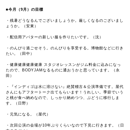
■今月（9月）の目標
・残暑どうなるんでございましょうか。厳しくなるのございまし
ょうか。（安東）
・配信用アバターの新しい服を作りたいです。（沈）
・のんびり過ごせそう。のんびりを享受する。博物館などに行き
たい。（田中）
・健康健康健康健康 スタジオレッスンがジム料金に込みになっ
たので、BODYJAMなるものに通おうかと思っています。（永
田）
・『インディゴは水に溶けない』絶賛稽古＆公演準備です。屋代
さんにもアフタートーク出てもらいます！うれしい。季節でいう
と桃が食べ納めなので、しっかり納めつつ、ぶどうに移行しま
す。（日野）
・元気になる。（屋代）
・次回公演の会場が10年ぶりくらいなので下見に行きます。（日