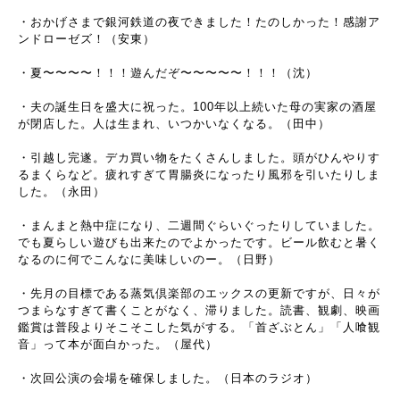
・おかげさまで銀河鉄道の夜できました！たのしかった！感謝ア
ンドローゼズ！（安東）
・夏〜〜〜〜！！！遊んだぞ〜〜〜〜〜！！！（沈）
・夫の誕生日を盛大に祝った。100年以上続いた母の実家の酒屋
が閉店した。人は生まれ、いつかいなくなる。（田中）
・引越し完遂。デカ買い物をたくさんしました。頭がひんやりす
るまくらなど。疲れすぎて胃腸炎になったり風邪を引いたりしま
した。（永田）
・まんまと熱中症になり、二週間ぐらいぐったりしていました。
でも夏らしい遊びも出来たのでよかったです。ビール飲むと暑く
なるのに何でこんなに美味しいのー。（日野）
・先月の目標である蒸気倶楽部のエックスの更新ですが、日々が
つまらなすぎて書くことがなく、滞りました。読書、観劇、映画
鑑賞は普段よりそこそこした気がする。「首ざぶとん」「人喰観
音」って本が面白かった。（屋代）
・次回公演の会場を確保しました。（日本のラジオ）